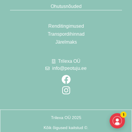
Ohutusnõuded
Renditingimused
Transpordihinnad
Järelmaks
Trilexa OÜ
Joosep — Peotuju assistent
info@peotuju.ee
Vastab kohe
Tere!
Siin Joosep. Mis sulle kõige rohkem huvi
pakub?
Vaata saadavust
Mitte praegu
Vaata batuudi saadavust
Batuudi rent
Peo ideed
1
Ürituse teenus
Trilexa OÜ 2025
Kõik õigused kaitstud ©.