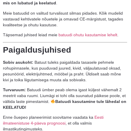
mis on lubatud ja keelatud
.
Meie batuudid on valitud turvalisust silmas pidades. Kõik mudelid
vastavad kehtivatele nõuetele ja omavad CE-märgistust, tagades
kvaliteetse ja ohutu kasutuse.
Täpsemad juhised leiad meie
batuudi ohutu kasutamise lehelt
.
Paigaldusjuhised
Sobiv asukoht:
Batuut tuleks paigaldada tasasele pehmele
rohupinnasele, kus puuduvad juured, kivid, väljaulatuvad oksad,
pesunöörid, elektrijuhtmed, mööbel ja praht. Üldiselt saab mõne
kivi ja toika liigutamisega muuta ala sobivaks.
Turvaruum:
Batuudi ümber peab olema igast küljest vähemalt 2
meetrit vaba ruumi. Liumägi ei tohi olla suunatud päikese poole, et
vältida laste pimestamist.
Batuudi kasutamine tule lähedal on
KEELATUD!
Enne õuepeo planeerimist soovitame vaadata ka
Eesti
ilmateenistuse 4-päeva prognoosi
, et olla valmis
ilmastikutingimusteks.