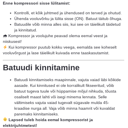
Enne kompressori sisse lülitamist:
Kontrolli, et kõik juhtmed ja ühendused on terved ja ohutud.
Ühenda vooluvõrku ja lülita sisse (ON). Batuut täitub õhuga.
Batuudile võib minna alles siis, kui see on täielikult täidetud
ja kinnitatud.
🌧 Kompressor ja voolujuhe peavad olema eemal veest ja
niiskusest!
Kui kompressor puutub kokku veega, eemalda see koheselt
vooluvõrgust ja lase täielikult kuivada enne taaskasutamist.
Batuudi kinnitamine
Batuudi kinnitamiseks maapinnale, vajuta vaiad läbi kõikide
aasade. Kui kinnitused ei ole korralikult fikseeritud, võib
batuut tugeva tuule või hüppamise mõjul nihkuda, tõusta
osaliselt maast lahti või isegi minema lennata. Selle
vältimiseks vajuta vaiad tugevalt sügavale mulda 45-
kraadise nurga all. Vaja võib minna haamrit või kuvaldat
paremaks kinnitamiseks.
Lapsed tuleb hoida eemal kompressorist ja
elektrijuhtmetest!