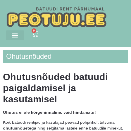
0
Ohutusnõuded
Ohutusnõuded batuudi
paigaldamisel ja
kasutamisel
Ohutus ei ole kõrgehinnaline, vaid hindamatu!
Kõik batuudi rentijad ja kasutajad peavad põhjalikult tutvuma
ohutusnõuetega
ning selgitama lastele enne batuudile minekut,