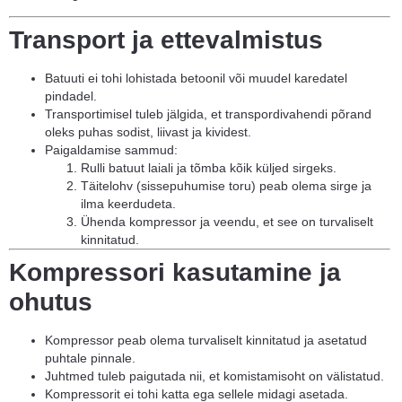
Transport ja ettevalmistus
Batuuti ei tohi lohistada betoonil või muudel karedatel
pindadel.
Transportimisel tuleb jälgida, et transpordivahendi põrand
oleks puhas sodist, liivast ja kividest.
Paigaldamise sammud:
Rulli batuut laiali ja tõmba kõik küljed sirgeks.
Täitelohv (sissepuhumise toru) peab olema sirge ja
ilma keerdudeta.
Ühenda kompressor ja veendu, et see on turvaliselt
kinnitatud.
Kompressori kasutamine ja
ohutus
Kompressor peab olema turvaliselt kinnitatud ja asetatud
puhtale pinnale.
Juhtmed tuleb paigutada nii, et komistamisoht on välistatud.
Kompressorit ei tohi katta ega sellele midagi asetada.