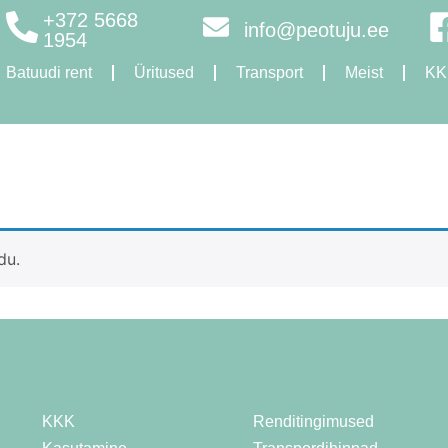
+372 5668
info@peotuju.ee
1954
Batuudi rent
Üritused
Transport
Meist
KK
du.
KKK
Renditingimused