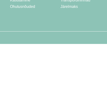
Kasutamine
Transpordihinnad
Ohutusnõuded
Järelmaks