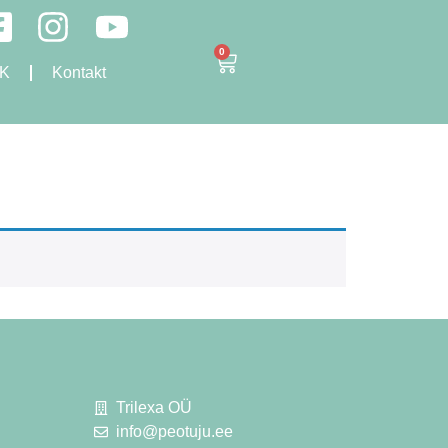
0
K
Kontakt
Trilexa OÜ
info@peotuju.ee