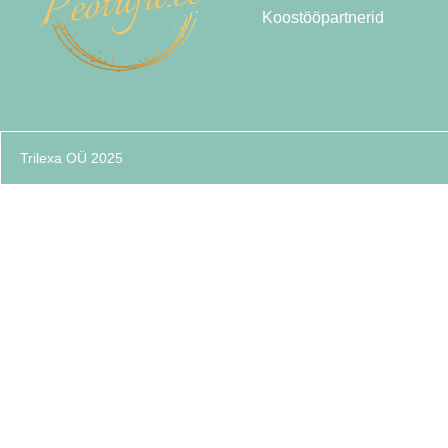
Koostööpartnerid
Trilexa OÜ 2025